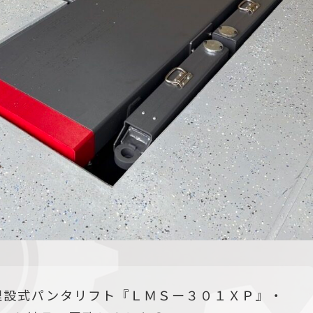
埋設式パンタリフト『ＬＭＳー３０１ＸＰ』・