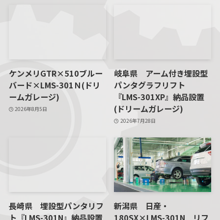
ケンメリGTR×510ブルー
岐阜県 アーム付き埋設型
バード×LMS-301Ｎ(ドリ
パンタグラフリフト
ームガレージ)
『LMS-301XP』納品設置
(ドリームガレージ)
2026年8月5日
2026年7月28日
長崎県 埋設型パンタリフ
新潟県 日産・
ト『LMS-301N』納品設置
180SX×LMS-301N リフ