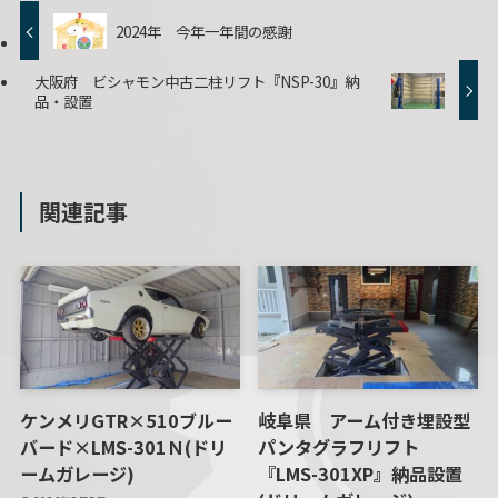
2024年 今年一年間の感謝
大阪府 ビシャモン中古二柱リフト『NSP-30』納
品・設置
関連記事
ケンメリGTR×510ブルー
岐阜県 アーム付き埋設型
バード×LMS-301Ｎ(ドリ
パンタグラフリフト
ームガレージ)
『LMS-301XP』納品設置