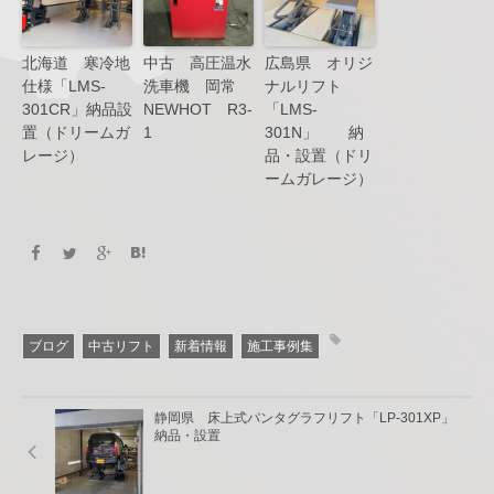
北海道 寒冷地
中古 高圧温水
広島県 オリジ
仕様「LMS-
洗車機 岡常
ナルリフト
301CR」納品設
NEWHOT R3-
「LMS-
置（ドリームガ
1
301N」 納
レージ）
品・設置（ドリ
ームガレージ）
ブログ
中古リフト
新着情報
施工事例集
静岡県 床上式パンタグラフリフト「LP-301XP」
納品・設置