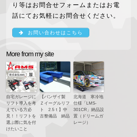
り等はお問合せフォームまたはお電
話にてお気軽にお問合せください。
お問い合わせはこちら
More from my site
自宅ガレージに
【バンザイ製
北海道 寒冷地
リフト導入を考
Ｚイーグルリフ
仕様「LMS-
えている方必
ト 2.5ｔ】中
301CR」納品設
見！！リフトを
古整備品 納品
置（ドリームガ
選ぶ際に気を付
レージ）
けたいこと