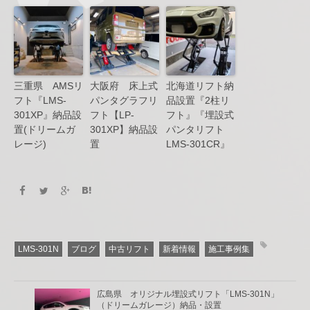
三重県 AMSリ
大阪府 床上式
北海道リフト納
フト『LMS-
パンタグラフリ
品設置『2柱リ
301XP』納品設
フト【LP-
フト』『埋設式
置(ドリームガ
301XP】納品設
パンタリフト
レージ)
置
LMS-301CR』
LMS-301N
ブログ
中古リフト
新着情報
施工事例集
広島県 オリジナル埋設式リフト「LMS-301N」
（ドリームガレージ）納品・設置