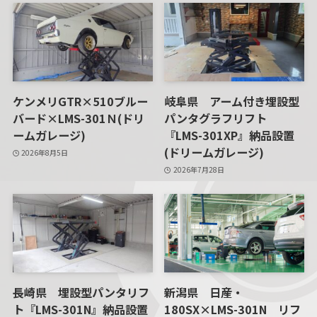
ケンメリGTR×510ブルー
岐阜県 アーム付き埋設型
バード×LMS-301Ｎ(ドリ
パンタグラフリフト
ームガレージ)
『LMS-301XP』納品設置
(ドリームガレージ)
2026年8月5日
2026年7月28日
長崎県 埋設型パンタリフ
新潟県 日産・
ト『LMS-301N』納品設置
180SX×LMS-301N リフ