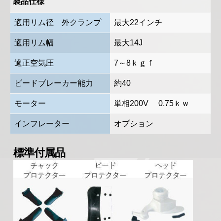
製品仕様
適用リム径 外クランプ
最大22インチ
適用リム幅
最大14J
適正空気圧
7～8ｋｇｆ
ビードブレーカー能力
約40
モーター
単相200V 0.75ｋｗ
インフレーター
オプション
標準付属品