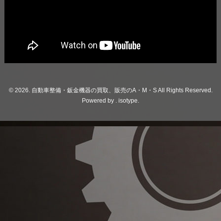
© 2026. 自動車整備・鈑金機器の買取、販売のA・M・S All Rights Reserved.
Powered by .
isotype
.