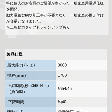
特に個人のお客様のご要望が多かった一般家庭用電源仕様
を開発。
動力電気契約や別工事が不要となり、一般家庭の据え付け
が容易となりました。
※三相動力タイプもラインアップあり
製品仕様
最大能力 (ｋｇ)
3000
揚程(ｍｍ)
1780
上昇時間(秒,50/60Ｈｚ)
約54/45
（負荷時）
下降時間
約40