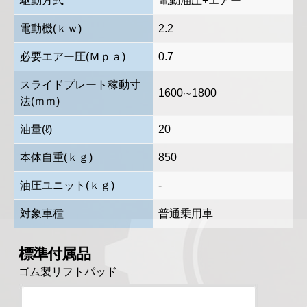
駆動方式
電動油圧+エアー
電動機(ｋｗ)
2.2
必要エアー圧(Ｍｐａ)
0.7
スライドプレート稼動寸
1600∼1800
法(ｍｍ)
油量(ℓ)
20
本体自重(ｋｇ)
850
油圧ユニット(ｋｇ)
-
対象車種
普通乗用車
標準付属品
ゴム製リフトパッド