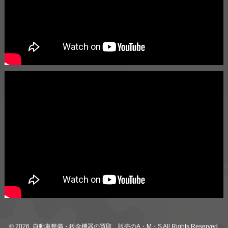
© 2026. 自動車整備・鈑金機器の買取、販売のA・M・S All Rights Reserved.