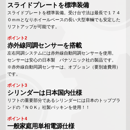
スライドプレートを標準装備
スライドプレートを標準装備。受け台寸法は最長で１７４
０ｍｍとなりホイールベースの長い大型車輛でも安定した
リフトアップが可能です。
ポイント2
赤外線同調センサーを搭載
左右同調システムには赤外線自動同調センサーを使用。
センサーは安心の日本製 パナソニック社の製品です。
※赤外線自動同調センサーは、オプション（要別途費用）
です。
ポイント3
シリンダーは日本国内仕様
リフトの重要部分であるシリンダーには日本のトップブラ
ンドの『ＮＯＫ』社製パッキンを使用！！
ポイント4
一般家庭用単相電源仕様